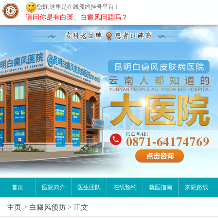
您好,这里是在线预约挂号平台！
昆明白癜风医院
请问你是有白斑、白癜风问题吗？
首页
医院简介
医生团队
在线预约
就医指南
来院路线
主页
>
白癜风预防
>
正文