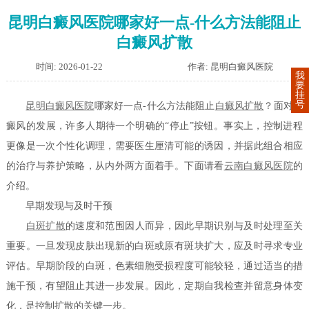
昆明白癜风医院哪家好一点-什么方法能阻止
白癜风扩散
时间: 2026-01-22
作者: 昆明白癜风医院
我
要
挂
号
昆明白癜风医院
哪家好一点-什么方法能阻止
白癜风扩散
？面对白
癜风的发展，许多人期待一个明确的“停止”按钮。事实上，控制进程
更像是一次个性化调理，需要医生厘清可能的诱因，并据此组合相应
的治疗与养护策略，从内外两方面着手。下面请看
云南白癜风医院
的
介绍。
早期发现与及时干预
白斑扩散
的速度和范围因人而异，因此早期识别与及时处理至关
重要。一旦发现皮肤出现新的白斑或原有斑块扩大，应及时寻求专业
评估。早期阶段的白斑，色素细胞受损程度可能较轻，通过适当的措
施干预，有望阻止其进一步发展。因此，定期自我检查并留意身体变
化，是控制扩散的关键一步。