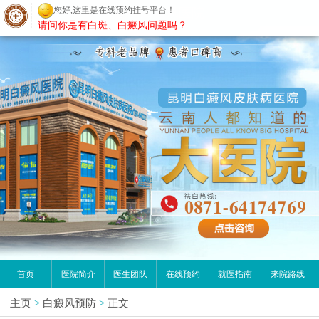
您好,这里是在线预约挂号平台！
昆明白癜风医院
请问你是有白斑、白癜风问题吗？
首页
医院简介
医生团队
在线预约
就医指南
来院路线
主页
>
白癜风预防
>
正文