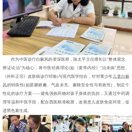
作为中医诊疗白癜风的资深医师，陈太平主任擅长以“整体观念、
辨证论治”为核心，将中医经典理论(如《黄帝内经》“治未病”思想、
《外科正宗》皮肤病诊疗经验)与现代医学结合，针对青少年
儿童白癜
风
的特殊性(如脏腑娇嫩、气血未充、兼顾安全性与有效性)，制定个
性化的诊疗方案——避免强效药物对孩子身体的负担，又通过中药调
理等温和中医手段，配合西医精准检测，改善患儿皮肤免疫环境，促
进黑色素生成。