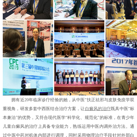
拥有近20年临床诊疗经验的她，从中医“扶正祛邪与皮肤免疫学双
重视角，研发多套中西医结合治疗方案，让
白癜风的治疗
既具中医“标
本兼治”的优势，又符合现代医学“科学化、规范化”的标准，在青少年
儿童白癜风的治疗上具备专业能力，熟练运用中医内调外治方法。通
过中医中药对机体内部进行调理，同时采用物理治疗手段针对外部白