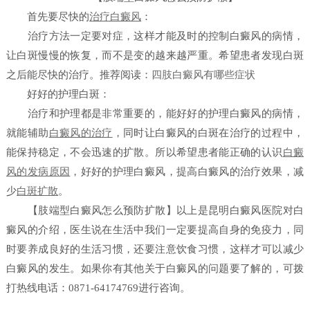
首先要尽快的
治疗白癜风
：
治疗方法一定要对症，这样才能及时的控制白癜风的病情，
让白斑慢慢的恢复，而不是变的越来越严重。希望患者发现白斑
之后能尽快的治疗。
推荐阅读：
四肢白癜风有哪些症状
好好的护理白斑：
治疗和护理都是非常重要的，能好好的护理白癜风的病情，
就能辅助
白癜风的治疗
，同时让白癜风的白斑在治疗的过程中，
能保持稳定，不会迅速的扩散。所以希望患者能正确的认识
白癜
风的发病原因
，好好的护理白癜风，提高白癜风的治疗效果，减
少
白斑扩散
。
【肢端型白癜风怎么预防扩散】
以上是
昆明白癜风医院
对白
癜风的介绍，医生说在生活中我们一定要提高自身的免疫力，同
时要养成良好的生活习惯，还要注意饮食习惯，这样才可以减少
白癜风的发生。如果你有其他关于白癜风的问题要了解的，可拨
打热线电话：0871-64174769进行咨询。