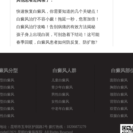
其他患者还阅读了：
快速恢复白癜风，你需要知道的几个关键点！
白癜风治疗不容小觑！拖延一秒，危害加倍！
白癜风治疗攻略！告别病痛的有效方法揭秘
孩子身上出现白斑，可别急着下结论！这可能
春季回暖，白癜风患者如何防反复、防扩散?
癜风分型
白癜风人群
白癜风部
型白癜风
儿童白癜风
面部白癜风
型白癜风
青少年白癜风
胸部白癜风
型白癜风
男性白癜风
颈部白癜风
型白癜风
女性白癜风
背部白癜风
型白癜风
中老年白癜风
双臂白癜风
性白癜风
双腿白癜风
地址：昆明市五华区护国路2号 拨打热线：18206873279
yright©2021 昆明白癜风医院. All Rights Reserved