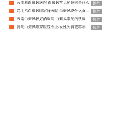
云南看白癜风医院-白癜风常见的危害是什么
·
预约
昆明治白癜风哪家好医院-白癜风吃什么食物可以补充黑色素
·
预约
云南白癜风较好的医院-白癜风常见的致病因素有哪些
·
预约
昆明白癜风哪家医院专业-女性为何更容易患白癜风呢
·
预约