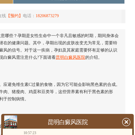
在线
【预约】
电话：
18206873279
注意哪些？孕期是女性生命中一个非凡且敏感的时期，期间身体会
潜在的健康问题。其中，孕期出现的皮肤改变尤为常见，需要特
癜风的信号。对于这一疾病，孕妇及其家庭需要怀有足够的认识
现白癜风需注意什么?下面请看
昆明白癜风医院
的介绍。
。应避免维生素C过量的食物，因为它可能会影响黑色素的合成。
牛肉、猪瘦肉、鸡蛋和豆类等，这些营养素有利于黑色素的形
利于控制病情。
昆明白癜风医院
加重孕妇的心理负担，产生焦虑和抑郁情绪。因此，积极的心
10:57:23
，必要时可以寻求专业心理医生的帮助，通过心理咨询等方式缓