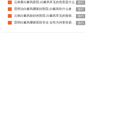
云南看白癜风医院-白癜风常见的危害是什么
·
预约
昆明治白癜风哪家好医院-白癜风吃什么食物可以补充黑色素
·
预约
云南白癜风较好的医院-白癜风常见的致病因素有哪些
·
预约
昆明白癜风哪家医院专业-女性为何更容易患白癜风呢
·
预约