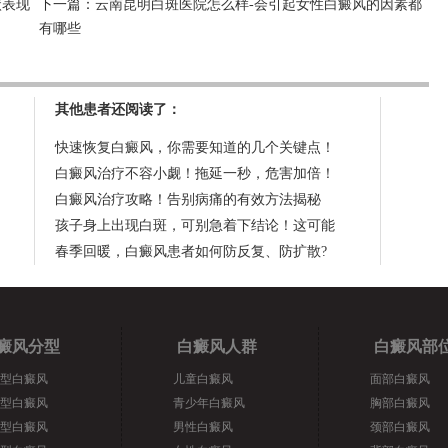
状表现
下一篇：
云南昆明白斑医院怎么样-会引起女性白癜风的因素都
有哪些
其他患者还阅读了：
快速恢复白癜风，你需要知道的几个关键点！
白癜风治疗不容小觑！拖延一秒，危害加倍！
白癜风治疗攻略！告别病痛的有效方法揭秘
孩子身上出现白斑，可别急着下结论！这可能
春季回暖，白癜风患者如何防反复、防扩散?
癜风分型
白癜风人群
白癜风部
型白癜风
儿童白癜风
面部白癜风
型白癜风
青少年白癜风
胸部白癜风
型白癜风
男性白癜风
颈部白癜风