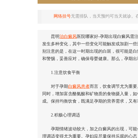
网络挂号
无需排队，当天预约可当天就诊。
昆明
治白癜风
医院哪家好-孕期出现白癜风需
发生多种变化，其中一些变化可能触发或加剧一些
别注意的是，在这一时期出现的白斑，很可能是白
和警惕，妥善应对，确保母婴健康。那么，孕期出
1.注意饮食平衡
对于孕期
白癜风患者
而言，饮食调节尤为重要
同时，增加富含酪氨酸和矿物质的食物摄入量，如
成。保持均衡饮食，既满足孕期的营养需求，又有
2.积极心理调适
孕期情绪波动较大，加之白癜风的出现，可能会
理调适变得尤为重要。孕妇应尽量保持乐观的心态