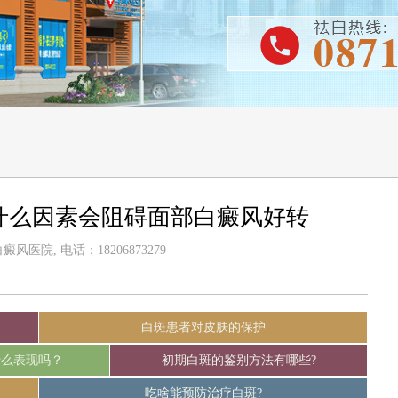
什么因素会阻碍面部白癜风好转
风医院, 电话：18206873279
白斑患者对皮肤的保护
什么表现吗？
初期白斑的鉴别方法有哪些?
吃啥能预防治疗白斑?