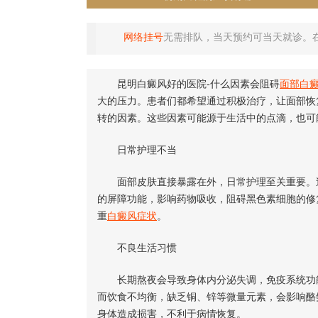
网络挂号
无需排队，当天预约可当天就诊。
昆明白癜风好的医院-什么因素会阻碍
面部白
大的压力。患者们都希望通过积极治疗，让面部恢
转的因素。这些因素可能源于生活中的点滴，也可
日常护理不当
面部皮肤直接暴露在外，日常护理至关重要。过
的屏障功能，影响药物吸收，阻碍黑色素细胞的修
重
白癜风症状
。
不良生活习惯
长期熬夜会导致身体内分泌失调，免疫系统功能
而饮食不均衡，缺乏铜、锌等微量元素，会影响酪
身体造成损害，不利于病情恢复。