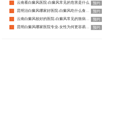
云南看白癜风医院-白癜风常见的危害是什么
·
预约
昆明治白癜风哪家好医院-白癜风吃什么食物可以补充黑色素
·
预约
云南白癜风较好的医院-白癜风常见的致病因素有哪些
·
预约
昆明白癜风哪家医院专业-女性为何更容易患白癜风呢
·
预约