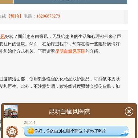
在线
【预约】
电话：
18206873279
癜风
好转？面部患有白癜风，无疑给患者的生活和心理都带来了巨
复往日的健康。然而，在治疗过程中，却存在着一些阻碍病情好
能和治疗方式有关。下面请看
昆明白癜风医院
的介绍。
度清洁面部，使用刺激性强的化妆品或护肤品，可能破坏皮肤
复和再生。此外，不注意防晒，紫外线过度照射会损伤皮肤，加
昆明白癜风医院
紊乱，使得机体无法有效对抗疾病，影响
白癜风的治疗
效果。
23:04:4
氨酸酶的活性，进而影响黑色素的合成。过度饮酒和吸烟也会对
你好，你的白斑在哪个部位？扩散了吗？