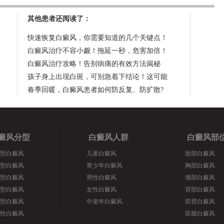
其他患者还阅读了：
快速恢复白癜风，你需要知道的几个关键点！
白癜风治疗不容小觑！拖延一秒，危害加倍！
白癜风治疗攻略！告别病痛的有效方法揭秘
孩子身上出现白斑，可别急着下结论！这可能
春季回暖，白癜风患者如何防反复、防扩散?
癜风分型
白癜风人群
白癜风部
型白癜风
儿童白癜风
面部白癜风
型白癜风
青少年白癜风
胸部白癜风
型白癜风
男性白癜风
颈部白癜风
型白癜风
女性白癜风
背部白癜风
型白癜风
中老年白癜风
双臂白癜风
性白癜风
双腿白癜风