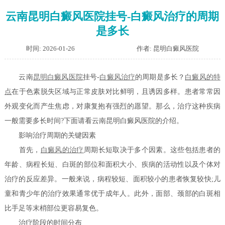
云南昆明白癜风医院挂号-白癜风治疗的周期
是多长
时间: 2026-01-26
作者: 昆明白癜风医院
云南
昆明白癜风医院
挂号-
白癜风治疗
的周期是多长？
白癜风的特
点
在于色素脱失区域与正常皮肤对比鲜明，且诱因多样。患者常常因
外观变化而产生焦虑，对康复抱有强烈的愿望。那么，治疗这种疾病
一般需要多长时间?下面请看云南昆明白癜风医院的介绍。
影响治疗周期的关键因素
首先，
白癜风的治疗
周期长短取决于多个因素。这些包括患者的
年龄、病程长短、白斑的部位和面积大小、疾病的活动性以及个体对
治疗的反应差异。一般来说，病程较短、面积较小的患者恢复较快;儿
童和青少年的治疗效果通常优于成年人。此外，面部、颈部的白斑相
比手足等末梢部位更容易复色。
治疗阶段的时间分布