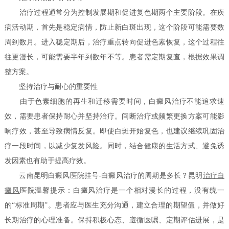
治疗过程通常分为控制发展期和促进复色期两个主要阶段。在疾
病活动期，首先是稳定病情，防止新白斑出现，这个阶段可能需要数
周到数月。进入稳定期后，治疗重点转向促进色素恢复，这个过程往
往更漫长，可能需要半年到数年不等。患者需定期复查，根据效果调
整方案。
坚持治疗与耐心的重要性
由于色素细胞的再生和迁移需要时间，白癜风治疗不能追求速
效，需要患者保持耐心并坚持治疗。间断治疗或频繁更换方案可能影
响疗效，甚至导致病情反复。即使白斑开始复色，也建议继续巩固治
疗一段时间，以减少复发风险。同时，结合健康的生活方式、避免诱
发因素也有助于提高疗效。
云南昆明白癜风医院挂号-白癜风治疗的周期是多长？昆明
治疗白
癜风
医院温馨提示：白癜风治疗是一个相对漫长的过程，没有统一
的“标准周期”。患者应与医生充分沟通，建立合理的期望值，并做好
长期治疗的心理准备。保持积极心态、遵循医嘱、定期评估进展，是