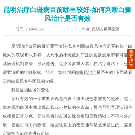
昆明治疗白斑病目前哪里较好-如何判断白癜
风治疗是否有效
时间: 2026-06-01
作者: 昆明白癜风医院
昆明
治疗白斑
病目前哪里较好-如何
判断白癜风
治疗是否有效？白
我
癜风的表现形式多样，从局限的小斑点到广泛的皮肤受累都有可能。
要
挂
其病理机制复杂，涉及遗传、免疫等多重因素。在治疗道路上，患者
号
需要清晰的疗效指标。那么，如何判断
白癜风治疗
是否有效?下面请看
云南白癜风专科医院
的介绍。
观察皮损区域的变化
治疗有效的一个重要表现是白斑区域出现色素恢复的迹象。这可
能表现为白斑中间出现点状或小片状的色素岛，颜色可能呈现淡褐色
或接近正常肤色。部分患者的白斑边缘会逐渐变得清晰，不再向外扩
展，甚至可能向内收缩。这些视觉上的改变通常是逐步发生的，需要
定期拍照记录并进行对比。