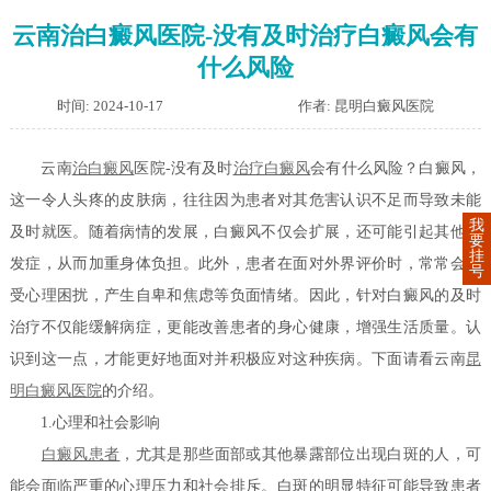
云南治白癜风医院-没有及时治疗白癜风会有
什么风险
时间: 2024-10-17
作者: 昆明白癜风医院
云南
治白癜风
医院-没有及时
治疗白癜风
会有什么风险？白癜风，
这一令人头疼的皮肤病，往往因为患者对其危害认识不足而导致未能
我
及时就医。随着病情的发展，白癜风不仅会扩展，还可能引起其他并
要
挂
发症，从而加重身体负担。此外，患者在面对外界评价时，常常会饱
号
受心理困扰，产生自卑和焦虑等负面情绪。因此，针对白癜风的及时
治疗不仅能缓解病症，更能改善患者的身心健康，增强生活质量。认
识到这一点，才能更好地面对并积极应对这种疾病。下面请看云南
昆
明白癜风医院
的介绍。
1.心理和社会影响
白癜风患者
，尤其是那些面部或其他暴露部位出现白斑的人，可
能会面临严重的心理压力和社会排斥。白斑的明显特征可能导致患者