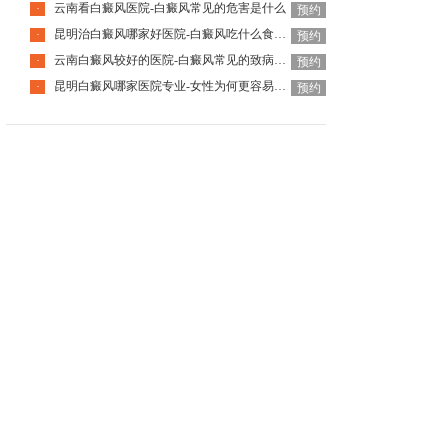
云南看白癜风医院-白癜风常见的危害是什么
·
预约
昆明治白癜风哪家好医院-白癜风吃什么食物可以补充黑色素
·
预约
云南白癜风较好的医院-白癜风常见的致病因素有哪些
·
预约
昆明白癜风哪家医院专业-女性为何更容易患白癜风呢
·
预约