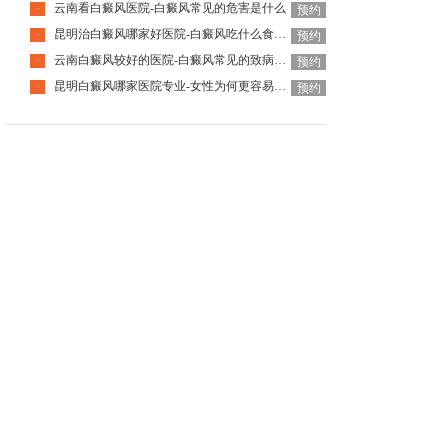
云南看白癜风医院-白癜风常见的危害是什么
·
预约
昆明治白癜风哪家好医院-白癜风吃什么食物可以补充黑色素
·
预约
云南白癜风较好的医院-白癜风常见的致病因素有哪些
·
预约
昆明白癜风哪家医院专业-女性为何更容易患白癜风呢
·
预约