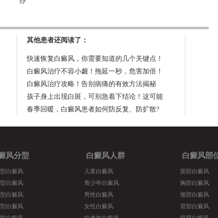
办
其他患者还阅读了：
快速恢复白癜风，你需要知道的几个关键点！
白癜风治疗不容小觑！拖延一秒，危害加倍！
白癜风治疗攻略！告别病痛的有效方法揭秘
孩子身上出现白斑，可别急着下结论！这可能
春季回暖，白癜风患者如何防反复、防扩散?
癜风分型
白癜风人群
白癜风部
型白癜风
儿童白癜风
面部白癜风
型白癜风
青少年白癜风
胸部白癜风
型白癜风
男性白癜风
颈部白癜风
型白癜风
女性白癜风
背部白癜风