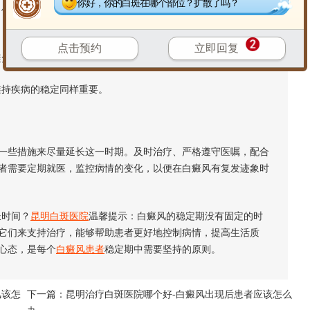
你好，你的白斑在哪个部位？扩散了吗？
例如，使用光疗、药物治疗或手术等，结合患者具体情况制定的
点击预约
立即回复
免过度的紫外线暴露都有助于维持稳定期。
持疾病的稳定同样重要。
些措施来尽量延长这一时期。及时治疗、严格遵守医嘱，配合
者需要定期就医，监控病情的变化，以便在白癜风有复发迹象时
时间？
昆明白斑医院
温馨提示：白癜风的稳定期没有固定的时
它们来支持治疗，能够帮助患者更好地控制病情，提高生活质
心态，是每个
白癜风患者
稳定期中需要坚持的原则。
风该怎
下一篇：
昆明治疗白斑医院哪个好-白癜风出现后患者应该怎么